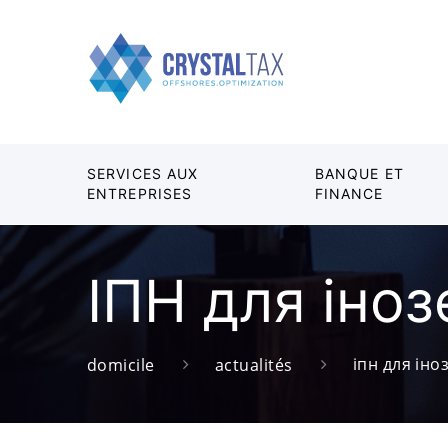
SERVICES AUX
BANQUE ET
ENTREPRISES
FINANCE
ІПН для іноз
іпн для іно
domicile
actualités