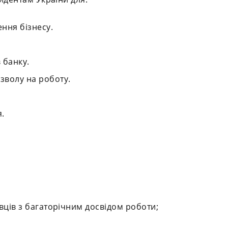
ння бізнесу.
 банку.
волу на роботу.
.
:
вців з багаторічним досвідом роботи;