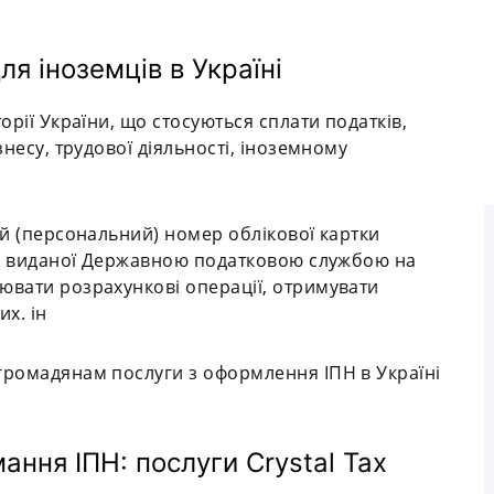
я іноземців в Україні
орії України, що стосуються сплати податків,
знесу, трудової діяльності, іноземному
ий (персональний) номер облікової картки
ки, виданої Державною податковою службою на
ювати розрахункові операції, отримувати
их. ін
громадянам послуги з оформлення ІПН в Україні
ння ІПН: послуги Crystal Tax