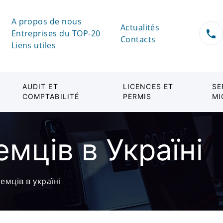
A propos de nous
Actualités
Entreprises du TOP-20
Contacts
Liens utiles
AUDIT ET
LICENCES ET
SE
COMPTABILITÉ
PERMIS
MI
емців в Україні
земців в україні