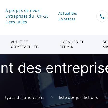
A propos de nous
Actualités
Entreprises du TOP-20
Contacts
Liens utiles
AUDIT ET
LICENCES ET
SE
COMPTABILITÉ
PERMIS
MI
nt des entrepris
types de juridictions
liste des juridictions