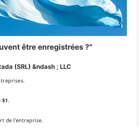
uvent être enregistrées ?"
tada (SRL) &ndash ; LLC
treprises.
e
$1
.
rt de l'entreprise.