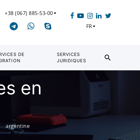
+38 (067) 885-53-00
FR
RVICES DE
SERVICES
GRATION
JURIDIQUES
es en
argentine