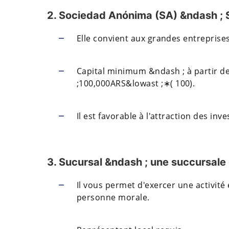
2. Sociedad Anónima (SA) &ndash ; 
Elle convient aux grandes entreprises
Capital minimum &ndash ; à partir d
;
100
,
000
A
RS
&lowast ;
∗
(
100).
Il est favorable à l'attraction des inv
3. Sucursal &ndash ; une succursale
Il vous permet d'exercer une activité
personne morale.