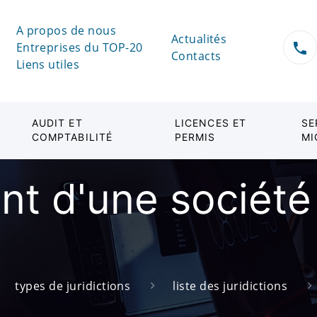
A propos de nous
Actualités
Entreprises du TOP-20
Contacts
Liens utiles
AUDIT ET
LICENCES ET
SE
COMPTABILITÉ
PERMIS
MI
nt d'une société
types de juridictions
liste des juridictions