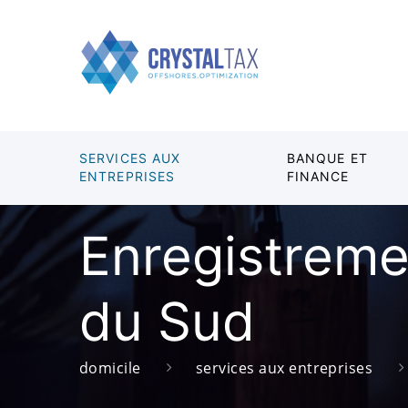
SERVICES AUX
BANQUE ET
ENTREPRISES
FINANCE
Enregistreme
du Sud
domicile
services aux entreprises