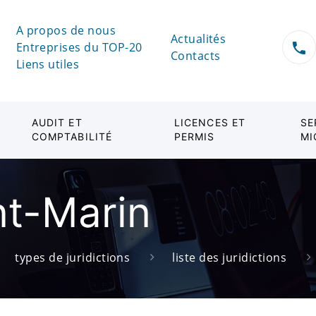
A propos de nous
Actualités
Entreprises du TOP-20
Contacts
Liens utiles
AUDIT ET
LICENCES ET
SE
COMPTABILITÉ
PERMIS
MI
nt-Marin
types de juridictions
liste des juridictions