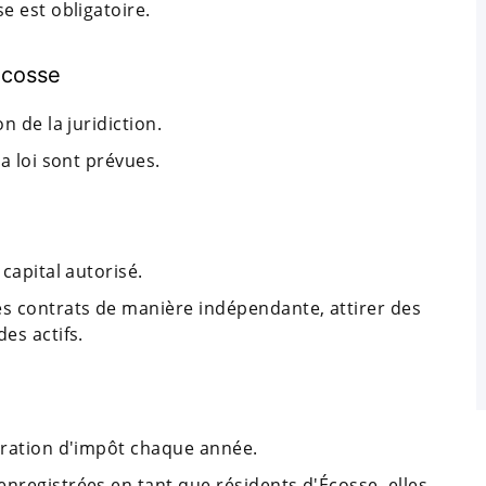
e est obligatoire.
Écosse
n de la juridiction.
la loi sont prévues.
 capital autorisé.
es contrats de manière indépendante, attirer des
es actifs.
laration d'impôt chaque année.
nregistrées en tant que résidents d'Écosse, elles