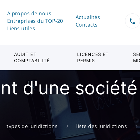
A propos de nous
Actualités
Entreprises du TOP-20
Contacts
Liens utiles
AUDIT ET
LICENCES ET
SE
COMPTABILITÉ
PERMIS
MI
nt d'une société
types de juridictions
liste des juridictions