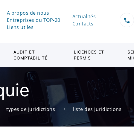
A propos de nous
Actualités
Entreprises du TOP-20
Contacts
Liens utiles
AUDIT ET
LICENCES ET
SE
COMPTABILITÉ
PERMIS
MI
quie
types de juridictions
liste des juridictions