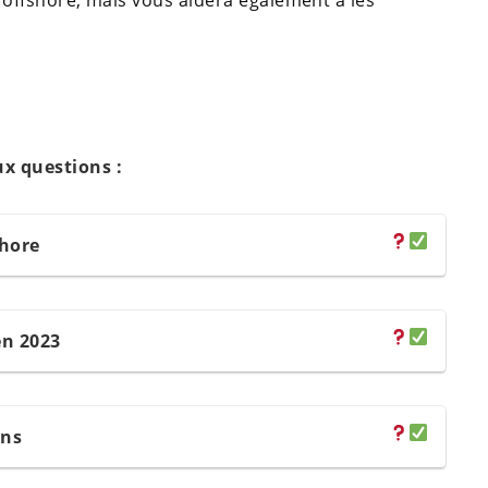
 offshore, mais vous aidera également à les
ux questions :
shore
en 2023
ons