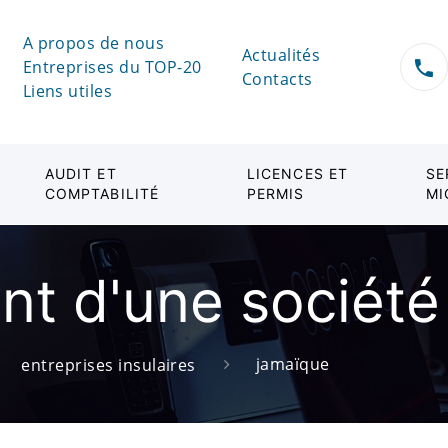
A propos de nous
Actualités
Entreprises du TOP-20
Contacts
Liens utiles
AUDIT ET
LICENCES ET
SE
COMPTABILITÉ
PERMIS
MI
nt d'une sociét
jamaïque
entreprises insulaires