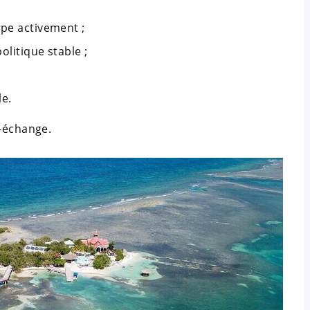
ppe activement ;
olitique stable ;
le.
e-échange.