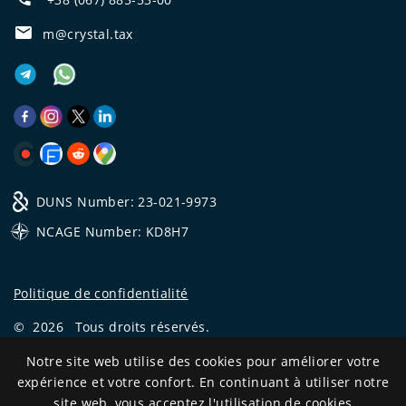
m@crystal.tax
DUNS Number: 23-021-9973
NCAGE Number: KD8H7
Politique de confidentialité
©
2026
Tous droits réservés.
CRYSTAL.TAX
—
EXPERT OFFSHORE №❶
Notre site web utilise des cookies pour améliorer votre
expérience et votre confort. En continuant à utiliser notre
Development
site web, vous acceptez l'utilisation de cookies