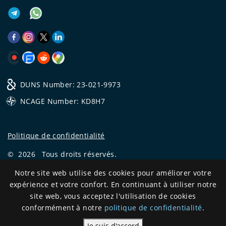
DUNS Number: 23-021-9973
NCAGE Number: KD8H7
Politique de confidentialité
©
2026
Tous droits réservés.
CRYSTAL.TAX
Notre site web utilise des cookies pour améliorer votre
—
EXPERT OFFSHORE №❶
expérience et votre confort. En continuant à utiliser notre
Development
site web, vous acceptez l'utilisation de cookies
and support
conformément à notre
politique de confidentialité
.
Je suis d'accord