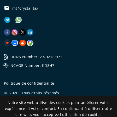
m@crystal.tax
DUNS Number: 23-021-9973
NCAGE Number: KD8H7
Politique de confidentialité
©
2026
Tous droits réservés.
CRYSTAL.TAX
—
EXPERT OFFSHORE №❶
Notre site web utilise des cookies pour améliorer votre
expérience et votre confort. En continuant à utiliser notre
Development
site web, vous acceptez l'utilisation de cookies
and support