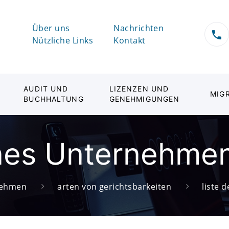
Über uns
Nachrichten
Nützliche Links
Kontakt
AUDIT UND
LIZENZEN UND
MIG
BUCHHALTUNG
GENEHMIGUNGEN
nes Unternehme
rnehmen
arten von gerichtsbarkeiten
liste 