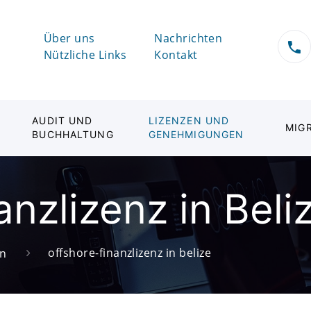
Über uns
Nachrichten
Nützliche Links
Kontakt
AUDIT UND
LIZENZEN UND
MIG
BUCHHALTUNG
GENEHMIGUNGEN
nzlizenz in Beli
offshore-finanzlizenz in belize
en