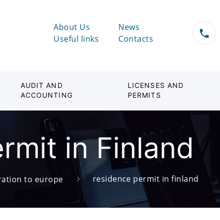
About Us
News
Useful links
Contacts
AUDIT AND
LICENSES AND
ACCOUNTING
PERMITS
rmit in Finland
residence permit in finland
ation to europe